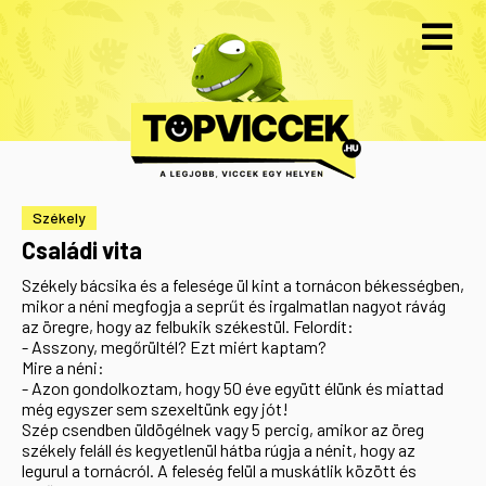
Székely
Családi vita
Székely bácsika és a felesége ül kint a tornácon békességben,
mikor a néni megfogja a seprűt és irgalmatlan nagyot rávág
az öregre, hogy az felbukik székestül. Felordít:
- Asszony, megőrültél? Ezt miért kaptam?
Mire a néni:
- Azon gondolkoztam, hogy 50 éve együtt élünk és miattad
még egyszer sem szexeltünk egy jót!
Szép csendben üldögélnek vagy 5 percig, amikor az öreg
székely feláll és kegyetlenül hátba rúgja a nénit, hogy az
legurul a tornácról. A feleség felül a muskátlik között és