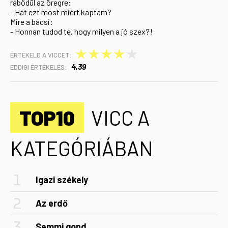
rábődül az öregre:
- Hát ezt most miért kaptam?
Mire a bácsi:
- Honnan tudod te, hogy milyen a jó szex?!
★
★
★
★
★
ÉRTÉKELD A VICCET:
4,39
EDDIGI ÉRTÉKELÉS:
TOP10
VICC A
KATEGÓRIÁBAN
Igazi székely
Az erdő
Semmi gond