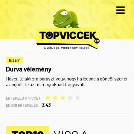
Bizarr
Durva vélemény
Haver, te akkora paraszt vagy, hogy ha leesne a göncöl szekér
az égből, te azt is megraknád trágyával!
★
★
★
★
★
ÉRTÉKELD A VICCET:
3,43
EDDIGI ÉRTÉKELÉS: