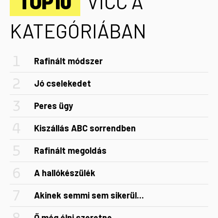
TOP10
VICC A
KATEGÓRIÁBAN
Rafinált módszer
Jó cselekedet
Peres ügy
Kiszállás ABC sorrendben
Rafinált megoldás
A hallókészülék
Akinek semmi sem sikerül...
Ő még élni szeretne