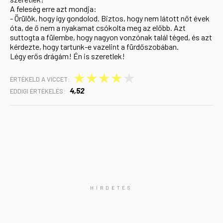
A feleség erre azt mondja:
- Örülök, hogy így gondolod. Biztos, hogy nem látott nőt évek
óta, de ő nem a nyakamat csókolta meg az előbb. Azt
suttogta a fülembe, hogy nagyon vonzónak talál téged, és azt
kérdezte, hogy tartunk-e vazelint a fürdőszobában.
Légy erős drágám! Én is szeretlek!
★
★
★
★
★
ÉRTÉKELD A VICCET:
4,52
EDDIGI ÉRTÉKELÉS: