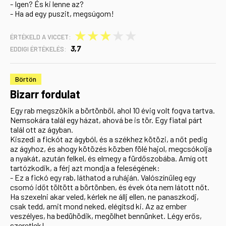
- Igen? És ki lenne az?
- Ha ad egy puszit, megsúgom!
★
★
★
★
★
ÉRTÉKELD A VICCET:
3,7
EDDIGI ÉRTÉKELÉS:
Börtön
Bizarr fordulat
Egy rab megszökik a börtönből, ahol 10 évig volt fogva tartva.
Nemsokára talál egy házat, ahová be is tör. Egy fiatal párt
talál ott az ágyban.
Kiszedi a fickót az ágyból, és a székhez kötözi, a nőt pedig
az ágyhoz, és ahogy kötözés közben fölé hajol, megcsókolja
a nyakát, azután felkel, és elmegy a fürdőszobába. Amíg ott
tartózkodik, a férj azt mondja a feleségének:
- Ez a fickó egy rab, láthatod a ruháján. Valószínűleg egy
csomó időt töltött a börtönben, és évek óta nem látott nőt.
Ha szexelni akar veled, kérlek ne állj ellen, ne panaszkodj,
csak tedd, amit mond neked, elégítsd ki. Az az ember
veszélyes, ha bedühödik, megölhet bennünket. Légy erős,
szeretlek!