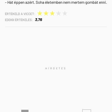
- Hát éppen azért. Soha életemben nem mertem gombát enni.
★
★
★
★
★
ÉRTÉKELD A VICCET:
3,76
EDDIGI ÉRTÉKELÉS: