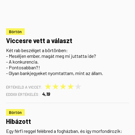
Börtön
Viccesre vett a választ
Két rab beszélget a börtönben:
- Meséljen ember, magát meg mi juttatta ide?
- A konkurencia.
- Pontosabban?!
- Olyan bankjegyeket nyomtattam, mint az állam.
★
★
★
★
★
ÉRTÉKELD A VICCET:
4,19
EDDIGI ÉRTÉKELÉS:
Börtön
Hibázott
Egy férfi reggel felébred a fogházban, és így morfondírozik: