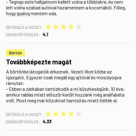
- Tegnap este hallgatnom kellett volna a többiekre, és nem
lett volna szabad autóval hazamennem a kocsmából. Főleg,
hogy gyalog mentem oda.
★
★
★
★
★
ÉRTÉKELD A VICCET:
4,1
EDDIGI ÉRTÉKELÉS:
Börtön
Továbbképezte magát
A börtönbe látogatók érkeznek. Vezeti őket körbe az
igazgató. Egyszer csak megáll egy ajtónál és mosolyogva
rámutat:
- Ebben a zárkában tartózkodik a mi büszkeségünk. 10 éve,
amikor rablás miatt először került hozzánk még analfabéta
volt. Most meg már közokirat hamisítás miatt ítélték el.
★
★
★
★
★
ÉRTÉKELD A VICCET:
4,33
EDDIGI ÉRTÉKELÉS: