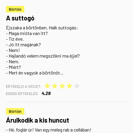
Börtön
A suttogó
Éjszaka a börtönben. Halk suttogás:
- Maga mióta van itt?
- Tíz éve.
- Jó itt magának?
- Nem!
- Hajlandó velem megszökni ma éjjel?
- Nem.
- Miért?
- Mert én vagyok a börtönőr...
★
★
★
★
★
ÉRTÉKELD A VICCET:
4,28
EDDIGI ÉRTÉKELÉS:
Börtön
Árulkodik a kis huncut
- Hé, foglár úr! Van egy meleg rab a cellában!