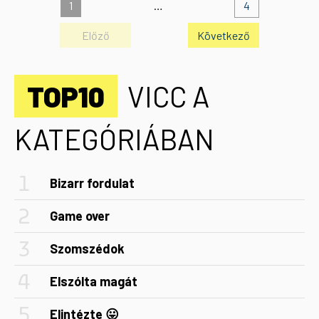
1
…
4
Előző
Következő
TOP10
VICC A
KATEGÓRIÁBAN
Bizarr fordulat
Game over
Szomszédok
Elszólta magát
Elintézte 😛