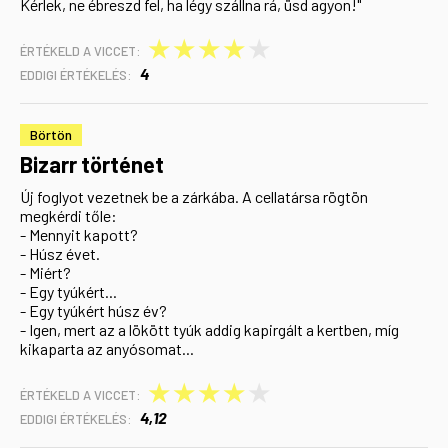
Kérlek, ne ébreszd fel, ha légy szállna rá, üsd agyon!"
★
★
★
★
★
ÉRTÉKELD A VICCET:
4
EDDIGI ÉRTÉKELÉS:
Börtön
Bizarr történet
Új foglyot vezetnek be a zárkába. A cellatársa rögtön
megkérdi tőle:
- Mennyit kapott?
- Húsz évet.
- Miért?
- Egy tyúkért...
- Egy tyúkért húsz év?
- Igen, mert az a lökött tyúk addig kapirgált a kertben, míg
kikaparta az anyósomat...
★
★
★
★
★
ÉRTÉKELD A VICCET:
4,12
EDDIGI ÉRTÉKELÉS: