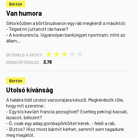
Börtön
Van humora
Séta közben a börtönudvaron egy rab megkérdi a másiktól:
- Téged mi juttatott ide haver?
- A konkurencia. Ugyanolyan bankjegyet nyomtam, mint az
állam...
★
★
★
★
★
ÉRTÉKELD A VICCET:
3,76
EDDIGI ÉRTÉKELÉS:
Börtön
Utolsó kívánság
A halálra ítélt utolsó vacsorájára készül. Megkérdezik tőle,
hogy mit szeretne:
- Egy kis kaviárt francia pezsgővel? Esetleg pekingi kacsát,
lazacot, bélszínt?
- Ó, csak egy adag gombapörköltet kérek. - feleli a rab.
- Biztos? Hisz most bármit kérhet, semmit sem tagadunk
meg magától.