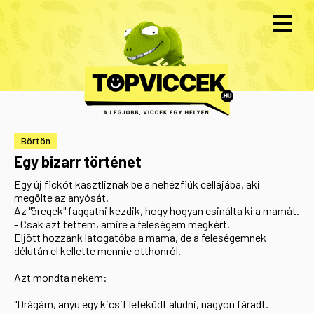
Börtön
Egy bizarr történet
Egy új fickót kasztliznak be a nehézfiúk cellájába, aki
megölte az anyósát.
Az "öregek" faggatni kezdik, hogy hogyan csinálta ki a mamát.
- Csak azt tettem, amire a feleségem megkért.
Eljött hozzánk látogatóba a mama, de a feleségemnek
délután el kellette mennie otthonról.
Azt mondta nekem:
"Drágám, anyu egy kicsit lefeküdt aludni, nagyon fáradt.