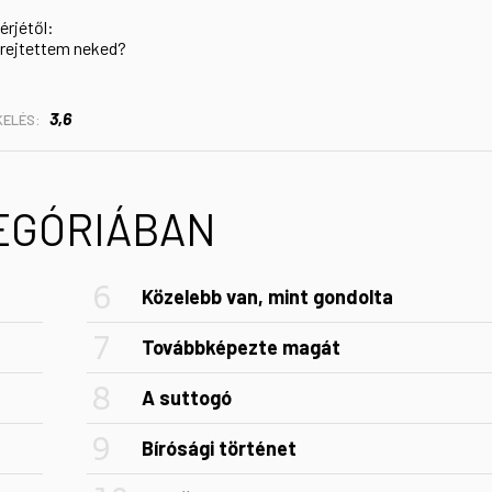
érjétől:
 rejtettem neked?
3,6
KELÉS:
TEGÓRIÁBAN
Közelebb van, mint gondolta
Továbbképezte magát
A suttogó
Bírósági történet