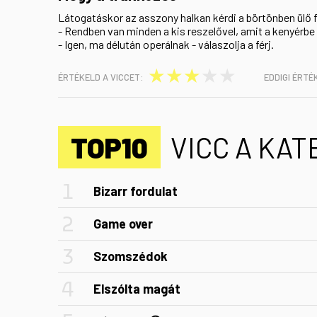
Látogatáskor az asszony halkan kérdi a börtönben ülő f
- Rendben van minden a kis reszelővel, amit a kenyérbe
- Igen, ma délután operálnak - válaszolja a férj.
★
★
★
★
★
ÉRTÉKELD A VICCET:
EDDIGI ÉRTÉ
TOP10
VICC A KA
Bizarr fordulat
Game over
Szomszédok
Elszólta magát