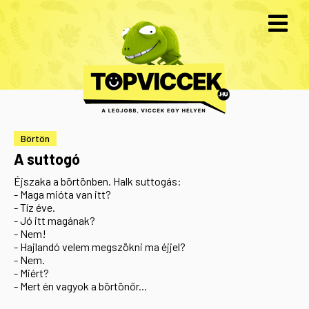
Börtön
A suttogó
Éjszaka a börtönben. Halk suttogás:
- Maga mióta van itt?
- Tíz éve.
- Jó itt magának?
- Nem!
- Hajlandó velem megszökni ma éjjel?
- Nem.
- Miért?
- Mert én vagyok a börtönőr...