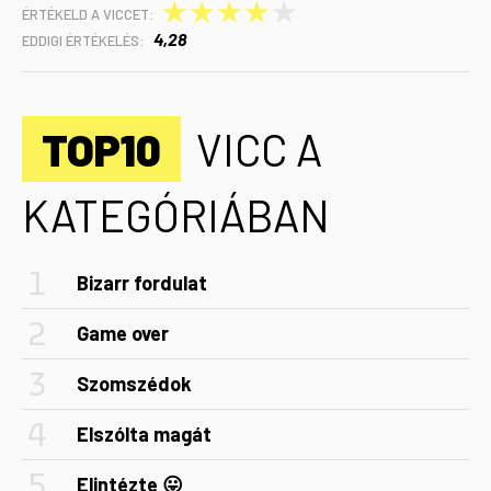
★
★
★
★
★
ÉRTÉKELD A VICCET:
4,28
EDDIGI ÉRTÉKELÉS:
TOP10
VICC A
KATEGÓRIÁBAN
Bizarr fordulat
Game over
Szomszédok
Elszólta magát
Elintézte 😛