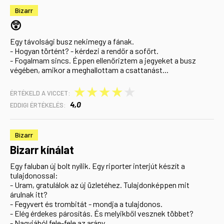
Bizarr
😲
Egy távolsági busz nekimegy a fának.
- Hogyan történt? - kérdezi a rendőr a sofőrt.
- Fogalmam sincs. Éppen ellenőriztem a jegyeket a busz
végében, amikor a meghallottam a csattanást...
★
★
★
★
★
ÉRTÉKELD A VICCET:
4,0
EDDIGI ÉRTÉKELÉS:
Bizarr
Bizarr kínálat
Egy faluban új bolt nyílik. Egy riporter interjút készít a
tulajdonossal:
- Uram, gratulálok az új üzletéhez. Tulajdonképpen mit
árulnak itt?
- Fegyvert és trombitát - mondja a tulajdonos.
- Elég érdekes párosítás. És melyikből vesznek többet?
- Nagyjából fele-fele az arány.