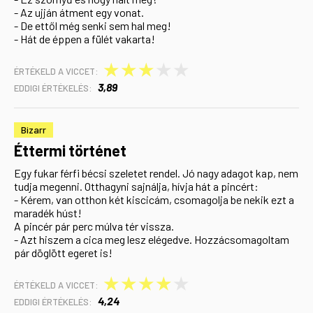
- Az ujján átment egy vonat.
- De ettől még senki sem hal meg!
- Hát de éppen a fülét vakarta!
★
★
★
★
★
ÉRTÉKELD A VICCET:
3,89
EDDIGI ÉRTÉKELÉS:
Bizarr
Éttermi történet
Egy fukar férfi bécsi szeletet rendel. Jó nagy adagot kap, nem
tudja megenni. Otthagyni sajnálja, hívja hát a pincért:
- Kérem, van otthon két kiscicám, csomagolja be nekik ezt a
maradék húst!
A pincér pár perc múlva tér vissza.
- Azt hiszem a cica meg lesz elégedve. Hozzácsomagoltam
pár döglött egeret is!
★
★
★
★
★
ÉRTÉKELD A VICCET:
4,24
EDDIGI ÉRTÉKELÉS: