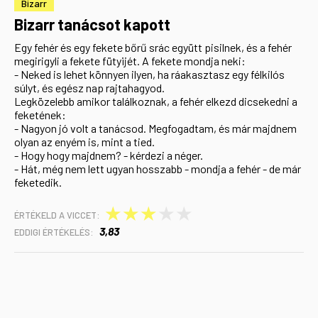
Bizarr
Bizarr tanácsot kapott
Egy fehér és egy fekete bőrű srác együtt pisilnek, és a fehér
megirigyli a fekete fütyijét. A fekete mondja neki:
- Neked is lehet könnyen ilyen, ha ráakasztasz egy félkilós
súlyt, és egész nap rajtahagyod.
Legközelebb amikor találkoznak, a fehér elkezd dicsekedni a
feketének:
- Nagyon jó volt a tanácsod. Megfogadtam, és már majdnem
olyan az enyém is, mint a tied.
- Hogy hogy majdnem? - kérdezi a néger.
- Hát, még nem lett ugyan hosszabb - mondja a fehér - de már
feketedik.
★
★
★
★
★
ÉRTÉKELD A VICCET:
3,83
EDDIGI ÉRTÉKELÉS: