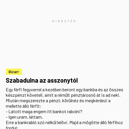
Bizarr
Szabadulna az asszonytól
Egy férfi fegyverrel a kezében beront egy bankba és az összes
készpénzt követeli, amit a rémült pénztárosnő át is ad neki.
Miután megszerezte a pénzt, körülnéz és megkérdezi a
mellette álló férfit:
- Látott maga engem itt bankot rabolni?
- Igen uram, láttam.
Erre a bankrabló szó nélkül lelövi. Majd a mögötte álló férfihoz
fordul: