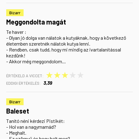
Bizarr
Meggondolta magát
Te haver :
- Olyan jó dolga van nálatok a kutyáknak, hogy a következő
életemben szeretnék nálatok kutya lenni.
- Rendben, csak tudd, hogy mi mindig az ivartalanítással
kezdünk!
- Akkor még meggondolom...
★
★
★
★
★
ÉRTÉKELD A VICCET:
3,39
EDDIGI ÉRTÉKELÉS:
Bizarr
Baleset
Tanító néni kérdezi Pistikét:
- Hol van a nagymamád?
- Meghalt.
- Ez szörnyű és hogy halt meg?