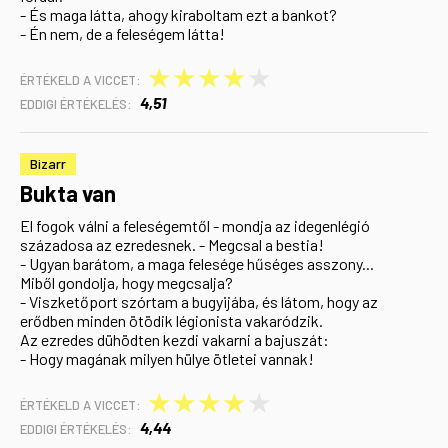
- És maga látta, ahogy kiraboltam ezt a bankot?
- Én nem, de a feleségem látta!
★
★
★
★
★
ÉRTÉKELD A VICCET:
4,51
EDDIGI ÉRTÉKELÉS:
Bizarr
Bukta van
El fogok válni a feleségemtől - mondja az idegenlégió
századosa az ezredesnek. - Megcsal a bestia!
- Ugyan barátom, a maga felesége hűséges asszony...
Miből gondolja, hogy megcsalja?
- Viszketőport szórtam a bugyijába, és látom, hogy az
erődben minden ötödik légionista vakaródzik.
Az ezredes dühödten kezdi vakarni a bajuszát:
- Hogy magának milyen hülye ötletei vannak!
★
★
★
★
★
ÉRTÉKELD A VICCET:
4,44
EDDIGI ÉRTÉKELÉS: