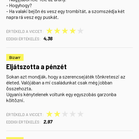
- Hogyhogy?
- Ha valaki bejön és vesz egy trombitát, a szomszédja két
napra rá vesz egy puskát.
★
★
★
★
★
ÉRTÉKELD A VICCET:
4,36
EDDIGI ÉRTÉKELÉS:
Bizarr
Eljátszotta a pénzét
Sokan azt mondják, hogy a szerencsejáték tönkreteszi az
életed. Valójában a mi családunkat csak még jobban
összehozta.
Ugyanis kénytelenek voltunk egy egyszobás garzonba
költözni.
★
★
★
★
★
ÉRTÉKELD A VICCET:
2,97
EDDIGI ÉRTÉKELÉS: