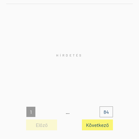
1
…
84
Előző
Következő