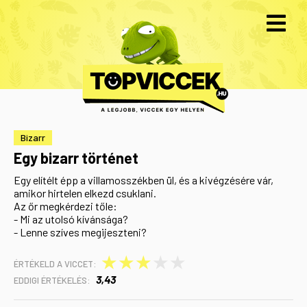
Bizarr
Egy bizarr történet
Egy elítélt épp a villamosszékben ül, és a kivégzésére vár,
amikor hirtelen elkezd csuklani.
Az őr megkérdezi tőle:
- Mi az utolsó kívánsága?
- Lenne szíves megijeszteni?
★
★
★
★
★
ÉRTÉKELD A VICCET:
3,43
EDDIGI ÉRTÉKELÉS: