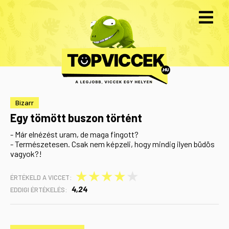
Bizarr
Egy tömött buszon történt
- Már elnézést uram, de maga fingott?
- Természetesen. Csak nem képzeli, hogy mindig ilyen büdös
vagyok?!
★
★
★
★
★
ÉRTÉKELD A VICCET:
4,24
EDDIGI ÉRTÉKELÉS: