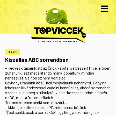
Bizarr
Kiszállás ABC sorrendben
- Kedves utasaink, itt az Önök kapitánya beszél! Mivel erősen
zuhanunk, ezt megállítandó már kidobáltunk minden
nehezéket. Sajnos ez nem volt elég,
úgyhogy utasaink közül kell megválnunk néhánytól. Hogy ne
lehessen kivételezéssel vádolni bennünket, ábécé sorrendben
szabadulunk meg a túlsúlytól. Jelentkezzenek tehát először
az "A", mint Afro-amerikaiak!
Természetesen senki sem mozdul...
- Akkor jelentkezzenek a "B", mint barna bőrűek!
Újból senki, csak a sorok közt egy kisgyerek mondja az