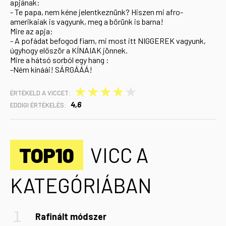
apjának:
- Te papa, nem kéne jelentkeznünk? Hiszen mi afro-
amerikaiak is vagyunk, meg a bőrünk is barna!
Mire az apja:
- A pofádat befogod fiam, mi most itt NIGGEREK vagyunk,
úgyhogy először a KÍNAIAK jönnek.
Mire a hátsó sorból egy hang :
-Ném kínáái! SÁRGÁÁÁ!
★
★
★
★
★
ÉRTÉKELD A VICCET:
4,6
EDDIGI ÉRTÉKELÉS:
TOP10
VICC A
KATEGÓRIÁBAN
Rafinált módszer