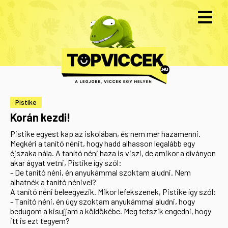
Pistike
Korán kezdi!
Pistike egyest kap az iskolában, és nem mer hazamenni.
Megkéri a tanító nénit, hogy hadd alhasson legalább egy
éjszaka nála. A tanító néni haza is viszi, de amikor a díványon
akar ágyat vetni, Pistike így szól:
- De tanító néni, én anyukámmal szoktam aludni. Nem
alhatnék a tanító nénivel?
A tanító néni beleegyezik. Mikor lefekszenek, Pistike így szól:
- Tanító néni, én úgy szoktam anyukámmal aludni, hogy
bedugom a kisujjam a köldökébe. Meg tetszik engedni, hogy
itt is ezt tegyem?