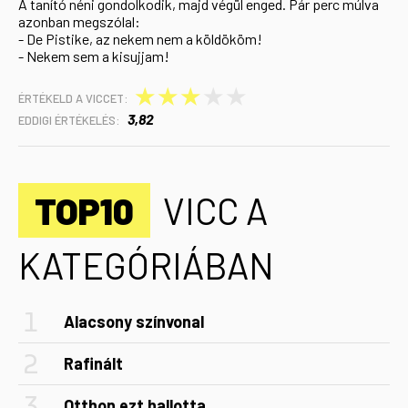
A tanító néni gondolkodik, majd végül enged. Pár perc múlva
azonban megszólal:
- De Pistike, az nekem nem a köldököm!
- Nekem sem a kisujjam!
★
★
★
★
★
ÉRTÉKELD A VICCET:
3,82
EDDIGI ÉRTÉKELÉS:
TOP10
VICC A
KATEGÓRIÁBAN
Alacsony színvonal
Rafinált
Otthon ezt hallotta