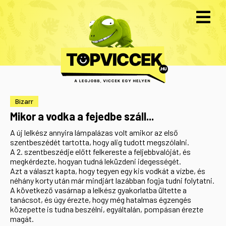
Bizarr
Mikor a vodka a fejedbe száll...
A új lelkész annyira lámpalázas volt amikor az első
szentbeszédét tartotta, hogy alig tudott megszólalni.
A 2. szentbeszédje előtt felkereste a feljebbvalóját, és
megkérdezte, hogyan tudná leküzdeni idegességét.
Azt a választ kapta, hogy tegyen egy kis vodkát a vízbe, és
néhány korty után már mindjárt lazábban fogja tudni folytatni.
A következő vasárnap a lelkész gyakorlatba ültette a
tanácsot, és úgy érezte, hogy még hatalmas égzengés
közepette is tudna beszélni, egyáltalán, pompásan érezte
magát.