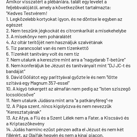
Amikor visszatért a plébániára, talált egy levelet a
feljebbvalójától, amely a következőket tartalmazta:
"Kedves Testvérem!
1. Legközelebb kortyokat igyon, és ne döntse le egyben az
egészet
2. Nem teszünk jégkockát és citromkarikát a misekehelybe
3. A misekönyv nem poháralátét
4. Az oltár terítőjét nem használjuk szalvétának
5. Tíz parancsolat van és nem tizenkettő
6. Tizenkét tanítvány volt és nem tíz
7. Nem utalunk a keresztre mint arra a "nagydarab T-betűre"
8. Nem konferáljuk be Jézust és tanítványait mint "DJ JC-t és
bandáját"
9. Dávid Góliátot egy parittyával győzte le és nem "lőtte
szitává egy Magnum 357-essel"
10. A kígyó tekergett az almafán nem pedig az "Isten sziszegő
locsolócsöve"
11. Nem utalunk Júdásra mint arra "a patkányféreg"-re
12. A Pápa szent, nincs kigolyózva és nem nevezzük
"Keresztatyának"
13. Az Atya, a Fiú és a Szent Lélek nem a Fater, a Kiscsávó és
a Kriptaszökevény
14. Júdás harminc ezüst pénzen adta el Jézust és nem két
fillérért, az Olajfák hegyén és nem a kínai piacon.