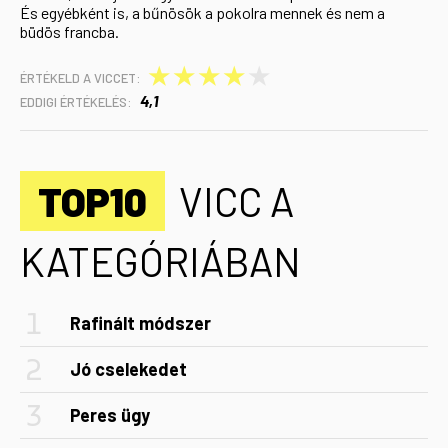
És egyébként is, a bűnösök a pokolra mennek és nem a
büdös francba.
★
★
★
★
★
ÉRTÉKELD A VICCET:
4,1
EDDIGI ÉRTÉKELÉS:
TOP10
VICC A
KATEGÓRIÁBAN
Rafinált módszer
Jó cselekedet
Peres ügy