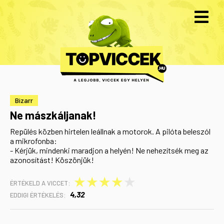
Bizarr
Ne mászkáljanak!
Repülés közben hirtelen leállnak a motorok. A pilóta beleszól
a mikrofonba:
- Kérjük, mindenki maradjon a helyén! Ne nehezítsék meg az
azonosítást! Köszönjük!
★
★
★
★
★
ÉRTÉKELD A VICCET:
4,32
EDDIGI ÉRTÉKELÉS: