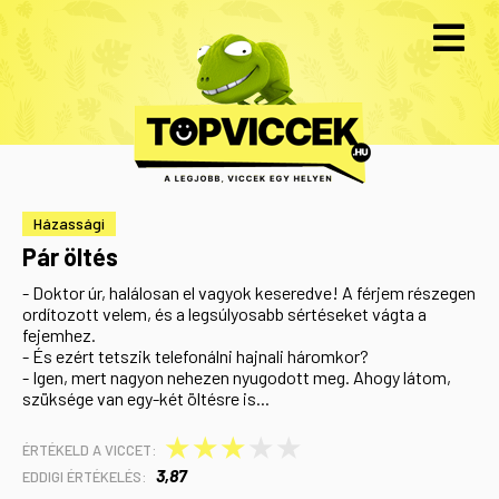
Házassági
Pár öltés
- Doktor úr, halálosan el vagyok keseredve! A férjem részegen
ordítozott velem, és a legsúlyosabb sértéseket vágta a
fejemhez.
- És ezért tetszik telefonálni hajnali háromkor?
- Igen, mert nagyon nehezen nyugodott meg. Ahogy látom,
szüksége van egy-két öltésre is...
★
★
★
★
★
ÉRTÉKELD A VICCET:
3,87
EDDIGI ÉRTÉKELÉS: