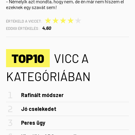
- Némelyik azt mondta, hogy nem, de én már nem hiszem el
ezeknek egy szavát sem!
★
★
★
★
★
ÉRTÉKELD A VICCET:
4,60
EDDIGI ÉRTÉKELÉS:
TOP10
VICC A
KATEGÓRIÁBAN
Rafinált módszer
Jó cselekedet
Peres ügy