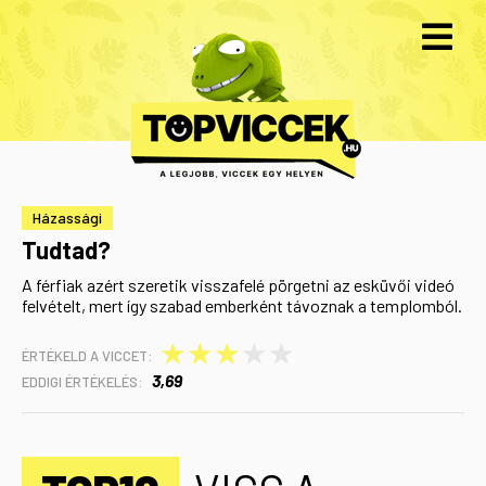
Házassági
Tudtad?
A férfiak azért szeretik visszafelé pörgetni az esküvői videó
felvételt, mert így szabad emberként távoznak a templomból.
★
★
★
★
★
ÉRTÉKELD A VICCET:
3,69
EDDIGI ÉRTÉKELÉS: