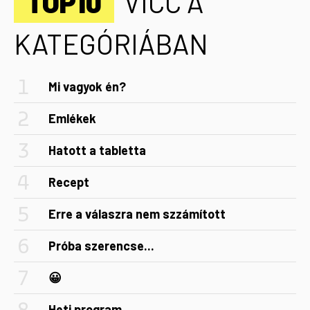
TOP10
VICC A
KATEGÓRIÁBAN
Mi vagyok én?
Emlékek
Hatott a tabletta
Recept
Erre a válaszra nem szzámított
Próba szerencse...
😀
Heti program