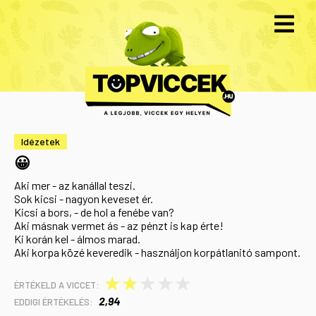
Idézetek
😀
Aki mer - az kanállal teszi.
Sok kicsi - nagyon keveset ér.
Kicsi a bors, - de hol a fenébe van?
Aki másnak vermet ás - az pénzt is kap érte!
Ki korán kel - álmos marad.
Aki korpa közé keveredik - használjon korpátlanitó sampont.
★
★
★
★
★
ÉRTÉKELD A VICCET:
2,94
EDDIGI ÉRTÉKELÉS: