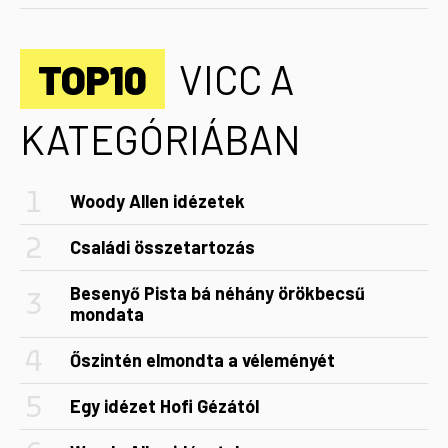
TOP10
VICC A
KATEGÓRIÁBAN
Woody Allen idézetek
Családi összetartozás
Besenyő Pista bá néhány örökbecsű
mondata
Őszintén elmondta a véleményét
Egy idézet Hofi Gézától