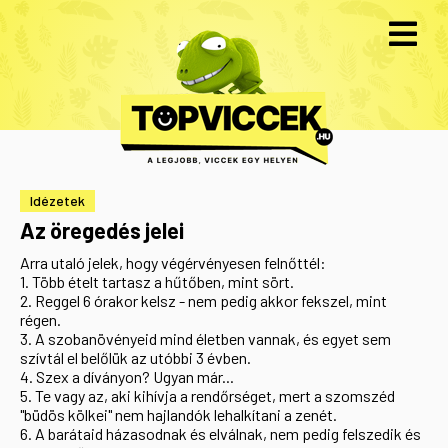
Idézetek
Az öregedés jelei
Arra utaló jelek, hogy végérvényesen felnőttél:
1. Több ételt tartasz a hűtőben, mint sört.
2. Reggel 6 órakor kelsz - nem pedig akkor fekszel, mint
régen.
3. A szobanövényeid mind életben vannak, és egyet sem
szívtál el belőlük az utóbbi 3 évben.
4. Szex a díványon? Ugyan már...
5. Te vagy az, aki kihívja a rendőrséget, mert a szomszéd
"büdös kölkei" nem hajlandók lehalkítani a zenét.
6. A barátaid házasodnak és elválnak, nem pedig felszedik és