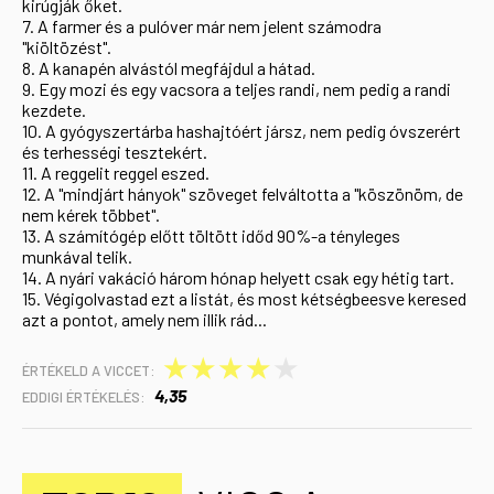
kirúgják őket.
7. A farmer és a pulóver már nem jelent számodra
"kiöltözést".
8. A kanapén alvástól megfájdul a hátad.
9. Egy mozi és egy vacsora a teljes randi, nem pedig a randi
kezdete.
10. A gyógyszertárba hashajtóért jársz, nem pedig óvszerért
és terhességi tesztekért.
11. A reggelit reggel eszed.
12. A "mindjárt hányok" szöveget felváltotta a "köszönöm, de
nem kérek többet".
13. A számítógép előtt töltött időd 90%-a tényleges
munkával telik.
14. A nyári vakáció három hónap helyett csak egy hétig tart.
15. Végigolvastad ezt a listát, és most kétségbeesve keresed
azt a pontot, amely nem illik rád...
★
★
★
★
★
ÉRTÉKELD A VICCET:
4,35
EDDIGI ÉRTÉKELÉS: