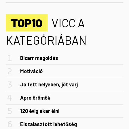
TOP10
VICC A
KATEGÓRIÁBAN
Bizarr megoldás
Motiváció
Jó tett helyében, jót várj
Apró örömök
120 évig akar élni
Elszalasztott lehetőség