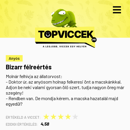
Anyós
Bizarr félreértés
Molnár felhívja az állatorvost:
- Doktor úr, az anyósom holnap felkeresi önt a macskánkkal.
Adjon be neki valami gyorsan ölő szert, tudja nagyon öreg már
szegény!
- Rendben van. De mondja kérem, a macska hazatalál majd
egyedül?
★
★
★
★
★
ÉRTÉKELD A VICCET:
4,58
EDDIGI ÉRTÉKELÉS: