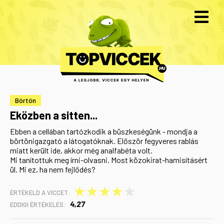
Börtön
Eközben a sitten...
Ebben a cellában tartózkodik a büszkeségünk - mondja a
börtönigazgató a látogatóknak. Először fegyveres rablás
miatt került ide, akkor még analfabéta volt.
Mi tanítottuk meg írni-olvasni. Most közokirat-hamisításért
ül. Mi ez, ha nem fejlődés?
★
★
★
★
★
ÉRTÉKELD A VICCET:
4,27
EDDIGI ÉRTÉKELÉS: