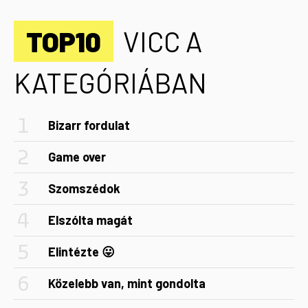
TOP10
VICC A
KATEGÓRIÁBAN
Bizarr fordulat
Game over
Szomszédok
Elszólta magát
Elintézte 😛
Közelebb van, mint gondolta