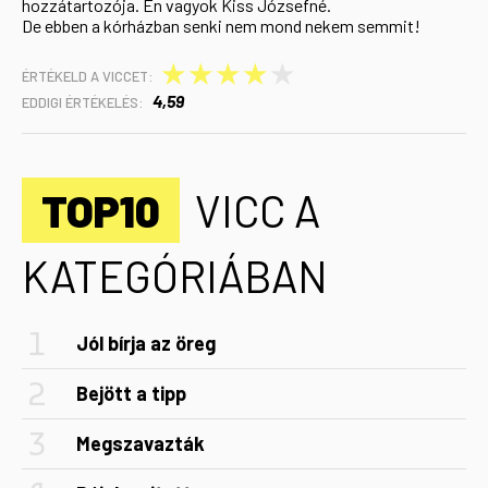
hozzátartozója. Én vagyok Kiss Józsefné.
De ebben a kórházban senki nem mond nekem semmit!
★
★
★
★
★
ÉRTÉKELD A VICCET:
4,59
EDDIGI ÉRTÉKELÉS:
TOP10
VICC A
KATEGÓRIÁBAN
Jól bírja az öreg
Bejött a tipp
Megszavazták