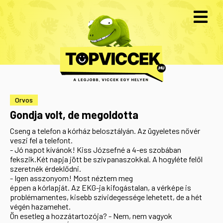
Orvos
Gondja volt, de megoldotta
Cseng a telefon a kórház belosztályán. Az ügyeletes nővér
veszi fel a telefont.
- Jó napot kívánok! Kiss Józsefné a 4-es szobában
fekszik.Két napja jött be szívpanaszokkal. A hogyléte felől
szeretnék érdeklődni.
- Igen asszonyom! Most néztem meg
éppen a kórlapját. Az EKG-ja kifogástalan, a vérképe is
problémamentes, kisebb szívidegessége lehetett, de a hét
végén hazamehet.
Ön esetleg a hozzátartozója? - Nem, nem vagyok