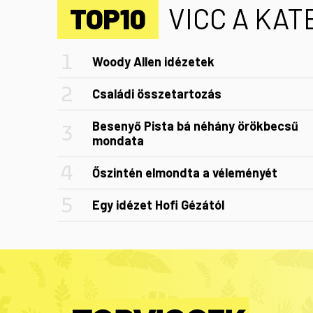
TOP10
VICC A KA
Woody Allen idézetek
Családi összetartozás
Besenyő Pista bá néhány örökbecsű
mondata
Őszintén elmondta a véleményét
Egy idézet Hofi Gézától