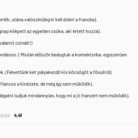
mlik, utána valószínűleg ki kell dobni a francba).
gnap kilépett az egyetlen csóka, aki értett hozzá).
alamit csinált!)
ndásos. ( Miután először bedugtuk a konnektorba, egyszerűen
k. (Felvettünk két pályakezdő kis köcsögöt a fősuliról).
 flancos a kinézete, de még így sem működik).
lgatni tudjuk mindannyian, hogy mi a jó francért nem működik).
4,41
KELÉS: