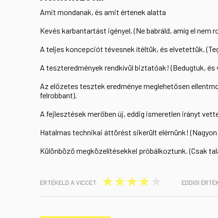
Amit mondanak, és amit értenek alatta
Kevés karbantartást igényel. (Ne babráld, amíg el nem ro
A teljes koncepciót tévesnek ítéltük, és elvetettük. (Te
A teszteredmények rendkívül biztatóak! (Bedugtuk, és v
Az előzetes tesztek eredménye meglehetősen ellentmo
felrobbant).
A fejlesztések merőben új, eddig ismeretlen irányt vette
Hatalmas technikai áttörést sikerült elérnünk! (Nagyon
Különböző megközelítésekkel próbálkoztunk. (Csak talá
★
★
★
★
★
ÉRTÉKELD A VICCET:
EDDIGI ÉRTÉ