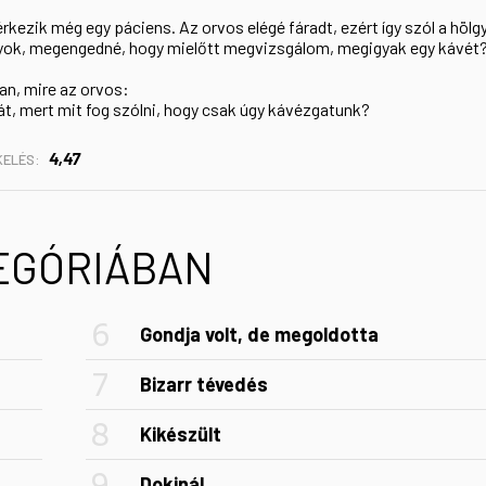
kezik még egy páciens. Az orvos elégé fáradt, ezért így szól a hölg
gyok, megengedné, hogy mielőtt megvizsgálom, megigyak egy kávét?
ban, mire az orvos:
ját, mert mit fog szólni, hogy csak úgy kávézgatunk?
4,47
KELÉS:
TEGÓRIÁBAN
Gondja volt, de megoldotta
Bizarr tévedés
Kikészült
Dokinál