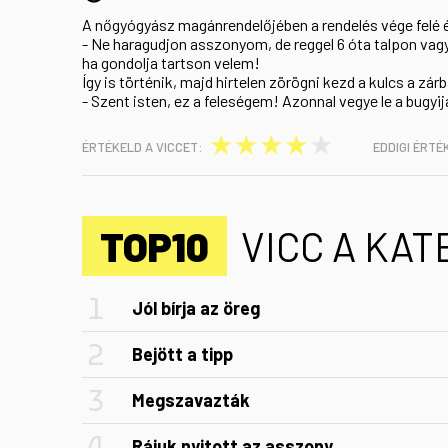
A nőgyógyász magánrendelőjében a rendelés vége felé ér
- Ne haragudjon asszonyom, de reggel 6 óta talpon va
ha gondolja tartson velem!
Így is történik, majd hirtelen zörögni kezd a kulcs a zár
- Szent isten, ez a feleségem! Azonnal vegye le a bugyi
★
★
★
★
★
ÉRTÉKELD A VICCET:
EDDIGI ÉRTÉ
TOP10
VICC A KA
Jól bírja az öreg
Bejött a tipp
Megszavazták
Rájuk nyitott az asszony