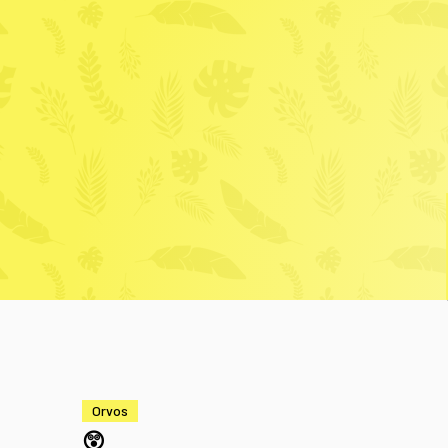
Orvos
😲