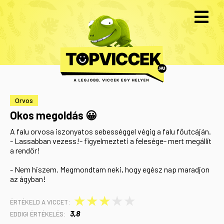
Orvos
Okos megoldás 😀
A falu orvosa iszonyatos sebességgel végig a falu főutcáján.
- Lassabban vezess!- figyelmezteti a felesége- mert megállít
a rendőr!
- Nem hiszem. Megmondtam neki, hogy egész nap maradjon
az ágyban!
★
★
★
★
★
ÉRTÉKELD A VICCET:
3,8
EDDIGI ÉRTÉKELÉS: