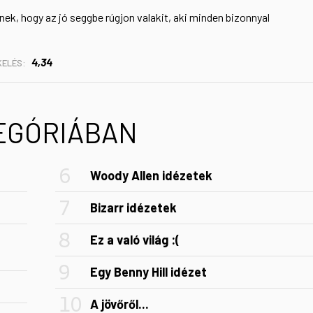
tnek, hogy az jó seggbe rúgjon valakit, aki minden bizonnyal
4,34
KELÉS:
TEGÓRIÁBAN
Woody Allen idézetek
Bizarr idézetek
Ez a való világ :(
Egy Benny Hill idézet
A jövőről...