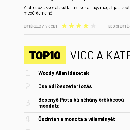
A stressz akkor alakul ki, amikor az agy megtiltja a tes
megérdemelné.
★
★
★
★
★
ÉRTÉKELD A VICCET:
EDDIGI ÉRTÉ
TOP10
VICC A KA
Woody Allen idézetek
Családi összetartozás
Besenyő Pista bá néhány örökbecsű
mondata
Őszintén elmondta a véleményét