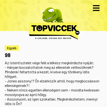
Egyéb
98
Az istentisztelet vége felé a lelkész megkérdezte nyáját:
- Hányan bocsátottatok meg az ellenetek vétkezőknek?
Mindenki feltartotta a kezét, kivéve egy törékeny idős
hölgyet.
- Jones asszony!? Ön elzárkózik attól, hogy megbocsásson
ellenségeinek?!
- Nekem nincs egyetlen ellenségem sem - mondta kedvesen
mosolyogva az apró hölgy.
- Asszonyom, ez igen szokatlan. Megkérdezhetem, mennyi
idős is Ön?