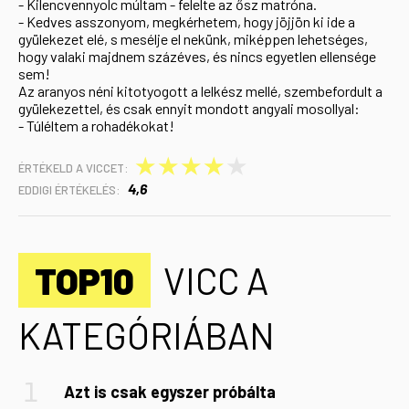
- Kilencvennyolc múltam - felelte az ősz matróna.
- Kedves asszonyom, megkérhetem, hogy jöjjön ki ide a
gyülekezet elé, s mesélje el nekünk, miképpen lehetséges,
hogy valaki majdnem százéves, és nincs egyetlen ellensége
sem!
Az aranyos néni kitotyogott a lelkész mellé, szembefordult a
gyülekezettel, és csak ennyit mondott angyali mosollyal:
- Túléltem a rohadékokat!
★
★
★
★
★
ÉRTÉKELD A VICCET:
4,6
EDDIGI ÉRTÉKELÉS:
TOP10
VICC A
KATEGÓRIÁBAN
Azt is csak egyszer próbálta