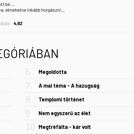
t be ...
a, elmehetne inkább horgászni...
4,62
KELÉS:
TEGÓRIÁBAN
Megoldotta
A mai téma - A hazugság
Templomi történet
Nem egyszerű az élet
Megtréfálta - kár volt