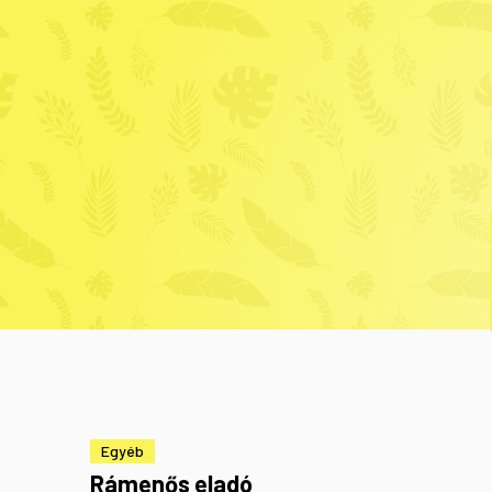
Egyéb
Rámenős eladó