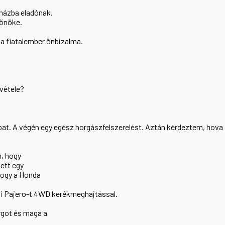
uházba eladónak.
főnöke.
 a fiatalember önbizalma.
evétele?
bat. A végén egy egész horgászfelszerelést. Aztán kérdeztem, hova
m, hogy
vett egy
hogy a Honda
hi Pajero-t 4WD kerékmeghajtással.
rgot és maga a