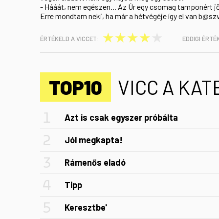
- Hááát, nem egészen... Az Úr egy csomag tamponért jöt
Erre mondtam neki, ha már a hétvégéje így el van b@szv
★
★
★
★
★
ÉRTÉKELD A VICCET:
EDDIGI ÉRTÉ
TOP10
VICC A KA
Azt is csak egyszer próbálta
Jól megkapta!
Rámenős eladó
Tipp
Keresztbe'