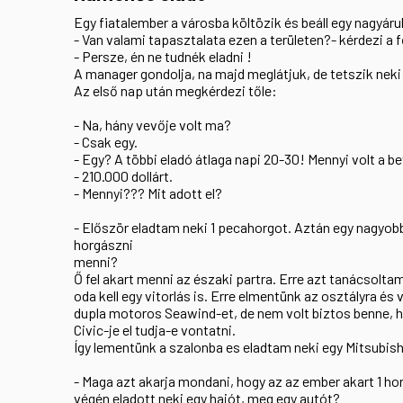
Egy fiatalember a városba költözik és beáll egy nagyár
- Van valami tapasztalata ezen a területen?- kérdezi a 
- Persze, én ne tudnék eladni !
A manager gondolja, na majd meglátjuk, de tetszik neki
Az első nap után megkérdezi tőle:
- Na, hány vevője volt ma?
- Csak egy.
- Egy? A többi eladó átlaga napi 20-30! Mennyi volt a b
- 210.000 dollárt.
- Mennyi??? Mit adott el?
- Először eladtam neki 1 pecahorgot. Aztán egy nagyob
horgászni
menni?
Ő fel akart menni az északi partra. Erre azt tanácsolta
oda kell egy vitorlás is. Erre elmentünk az osztályra és 
dupla motoros Seawind-et, de nem volt biztos benne, 
Civic-je el tudja-e vontatni.
Így lementünk a szalonba es eladtam neki egy Mitsubis
- Maga azt akarja mondani, hogy az az ember akart 1 ho
végén eladott neki egy hajót, meg egy autót?