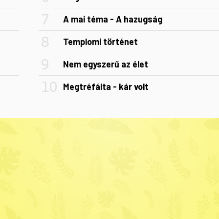
A mai téma - A hazugság
Templomi történet
Nem egyszerű az élet
Megtréfálta - kár volt