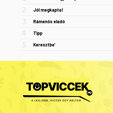
Jól megkapta!
Rámenős eladó
Tipp
Keresztbe'