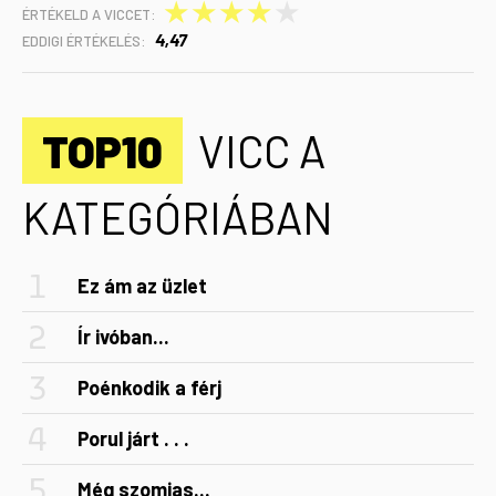
★
★
★
★
★
ÉRTÉKELD A VICCET:
4,47
EDDIGI ÉRTÉKELÉS:
TOP10
VICC A
KATEGÓRIÁBAN
Ez ám az üzlet
Ír ivóban...
Poénkodik a férj
Porul járt . . .
Még szomjas...