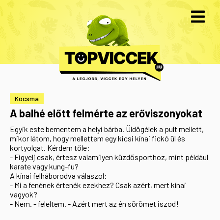
Kocsma
A balhé előtt felmérte az erőviszonyokat
Egyik este bementem a helyi bárba. Üldögélek a pult mellett,
mikor látom, hogy mellettem egy kicsi kínai fickó ül és
kortyolgat. Kérdem tőle:
- Figyelj csak, értesz valamilyen küzdősporthoz, mint például
karate vagy kung-fu?
A kínai felháborodva válaszol:
- Mi a fenének értenék ezekhez? Csak azért, mert kínai
vagyok?
- Nem. - feleltem. - Azért mert az én sörömet iszod!