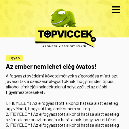
Egyéb
Az ember nem lehet elég óvatos!
A fogyasztóvédelmi követelmények szigorodása miatt azt
javasolták a szeszesital-gyártóknak, hogy minden típusú
alkohol címkéjén haladéktalanul helyezzék el az alábbi
figyelmeztetéseket:
1. FIGYELEM! Az elfogyasztott alkohol hatása alatt esetleg
úgy vélheti, hogy suttog, amikor nem suttog.
2. FIGYELEM! Az elfogyasztott alkohol hatása alatt esetleg
számtalanszor azt mondja a barátainak, hogy szereti őket.
3. FIGYELEM! Az elfogyasztott alkohol hatása alatt esetleg