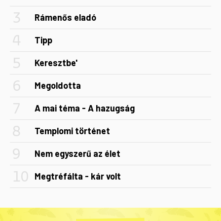
Rámenős eladó
Tipp
Keresztbe'
Megoldotta
A mai téma - A hazugság
Templomi történet
Nem egyszerű az élet
Megtréfálta - kár volt