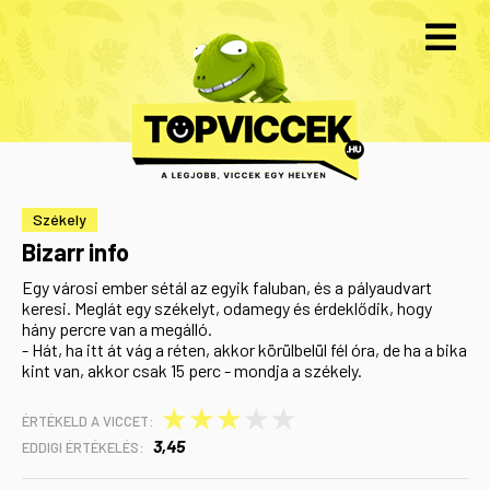
Székely
Bizarr info
Egy városi ember sétál az egyik faluban, és a pályaudvart
keresi. Meglát egy székelyt, odamegy és érdeklődik, hogy
hány percre van a megálló.
- Hát, ha itt át vág a réten, akkor körülbelül fél óra, de ha a bika
kint van, akkor csak 15 perc - mondja a székely.
★
★
★
★
★
ÉRTÉKELD A VICCET:
3,45
EDDIGI ÉRTÉKELÉS: