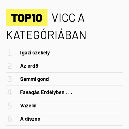
TOP10
VICC A
KATEGÓRIÁBAN
Igazi székely
Az erdő
Semmi gond
Favágás Erdélyben . . .
Vazelin
A disznó