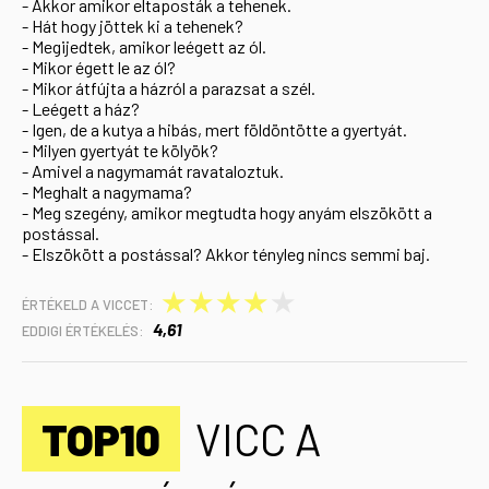
- Akkor amikor eltaposták a tehenek.
- Hát hogy jöttek ki a tehenek?
- Megijedtek, amikor leégett az ól.
- Mikor égett le az ól?
- Mikor átfújta a házról a parazsat a szél.
- Leégett a ház?
- Igen, de a kutya a hibás, mert földöntötte a gyertyát.
- Milyen gyertyát te kölyök?
- Amivel a nagymamát ravataloztuk.
- Meghalt a nagymama?
- Meg szegény, amikor megtudta hogy anyám elszökött a
postással.
- Elszökött a postással? Akkor tényleg nincs semmi baj.
★
★
★
★
★
ÉRTÉKELD A VICCET:
4,61
EDDIGI ÉRTÉKELÉS:
TOP10
VICC A