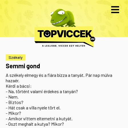
Székely
Semmi gond
A székely elmegy és a fiára bízza a tanyát. Pár nap múlva
hazaér.
Kérdi a bácsi:
- Na, történt valami érdekes a tanyán?
- Nem.
- Biztos?
- Hát csak a villa nyele tört el.
- Mikor?
- Amikor vittem eltemetni a kutyát.
- Oszt meghalt a kutya? Mikor?