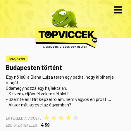
Csajozós
Budapesten történt
Egy nő leül a Blaha Lujza téren egy padra, hogy kipihenje
magát.
Odamegy hozzá egy hajléktalan.
- Szívem, eljönnél velem sétálni?
- Szemtelen! Mit képzel rólam, nem vagyok én prosti...
- Akkor mit keresel az ágyamban?
★
★
★
★
★
ÉRTÉKELD A VICCET:
4,59
EDDIGI ÉRTÉKELÉS: