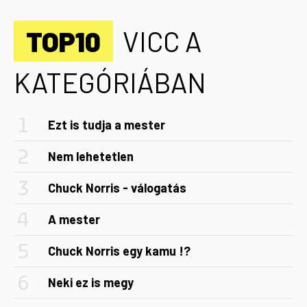
TOP10
VICC A
KATEGÓRIÁBAN
Ezt is tudja a mester
Nem lehetetlen
Chuck Norris - válogatás
A mester
Chuck Norris egy kamu !?
Neki ez is megy