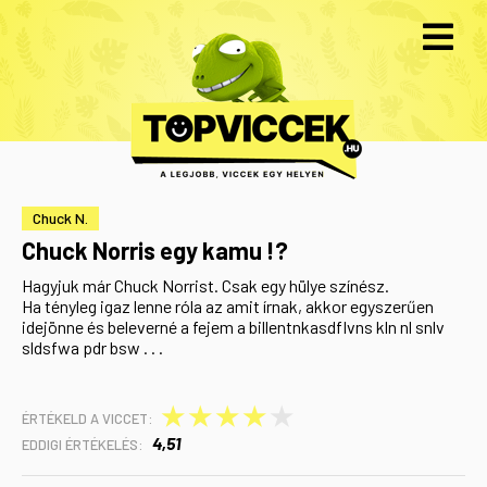
Chuck N.
Chuck Norris egy kamu !?
Hagyjuk már Chuck Norrist. Csak egy hülye színész.
Ha tényleg igaz lenne róla az amit írnak, akkor egyszerűen
idejönne és beleverné a fejem a billentnkasdflvns kln nl snlv
sldsfwa pdr bsw . . .
★
★
★
★
★
ÉRTÉKELD A VICCET:
4,51
EDDIGI ÉRTÉKELÉS: