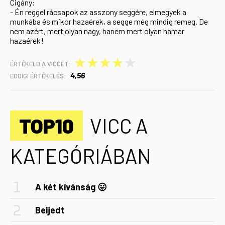
Cigány:
- Én reggel rácsapok az asszony seggére, elmegyek a
munkába és mikor hazaérek, a segge még mindig remeg. De
nem azért, mert olyan nagy, hanem mert olyan hamar
hazaérek!
★
★
★
★
★
ÉRTÉKELD A VICCET:
4,56
EDDIGI ÉRTÉKELÉS:
TOP10
VICC A
KATEGÓRIÁBAN
A két kívánság 😛
Beijedt