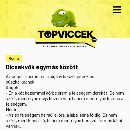
Roma
Dicsekvők egymás között
Az angol, a német és a cigány beszélgetnek és
büszkélkednek.
Angol:
- Én a két kezemmel körbe érem a feleségem derekát. De nem
azért, mert olyan nagy kezem van, hanem mert olyan karcsú a
feleségem.
Német:
- Az én feleségem ha ráül a lóra, a lába leér a földig. De nem
azért, mert kicsi a ló, hanem mert olyan hosszú, formás lábai
vannak.