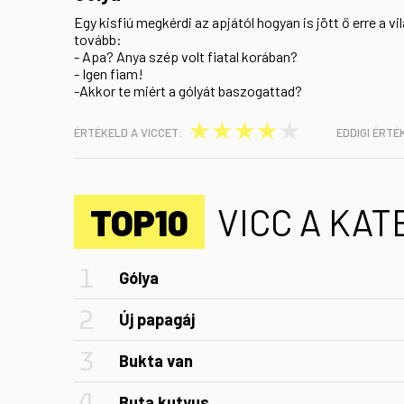
Egy kisfiú megkérdi az apjától hogyan is jött ő erre a vi
tovább:
- Apa? Anya szép volt fiatal korában?
- Igen fiam!
-Akkor te miért a gólyát baszogattad?
★
★
★
★
★
ÉRTÉKELD A VICCET:
EDDIGI ÉRTÉ
TOP10
VICC A KA
Gólya
Új papagáj
Bukta van
Buta kutyus