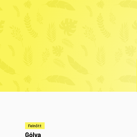
Felnőtt
Gólya