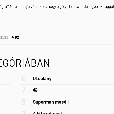
lágra? Mire az apja válaszolt, hogy a gólya hozta! - de a gyerek fagga
4,62
KELÉS:
TEGÓRIÁBAN
Utcalány
😛
Superman meséli
A látszat csal