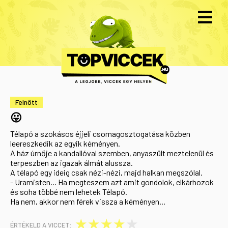
Felnőtt
😛
Télapó a szokásos éjjeli csomagosztogatása közben
leereszkedik az egyik kéményen.
A ház úrnője a kandallóval szemben, anyaszült meztelenül és
terpeszben az igazak álmát alussza.
A télapó egy ideig csak nézi-nézi, majd halkan megszólal.
- Uramisten... Ha megteszem azt amit gondolok, elkárhozok
és soha többé nem lehetek Télapó.
Ha nem, akkor nem férek vissza a kéményen...
★
★
★
★
★
ÉRTÉKELD A VICCET: