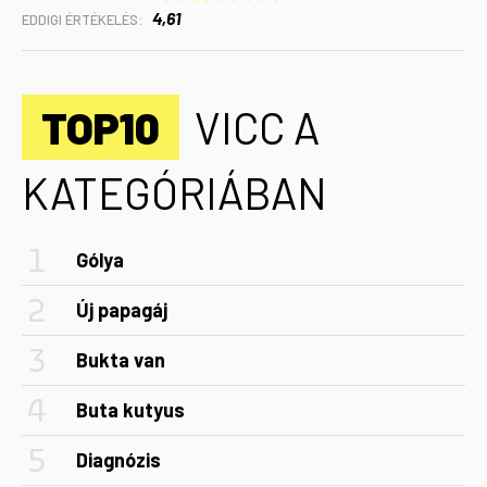
4,61
EDDIGI ÉRTÉKELÉS:
TOP10
VICC A
KATEGÓRIÁBAN
Gólya
Új papagáj
Bukta van
Buta kutyus
Diagnózis