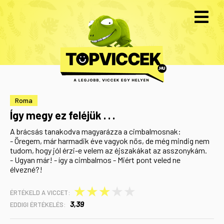
Roma
Így megy ez feléjük . . .
A brácsás tanakodva magyarázza a cimbalmosnak:
- Öregem, már harmadik éve vagyok nős, de még mindig nem
tudom, hogy jól érzi-e velem az éjszakákat az asszonykám.
- Ugyan már! - így a cimbalmos - Miért pont veled ne
élvezné?!
★
★
★
★
★
ÉRTÉKELD A VICCET:
3,39
EDDIGI ÉRTÉKELÉS: