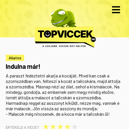
Állatos
Indulna már!
A paraszt fedeztetni akarja a kocáját. Mivel kan csak a
szomszédban van, felteszi a kocát a talicskára, majd áttolja
a szomszédba. Másnap nézi az ólat, sehol a kismalacok. Na
mindegy, gondolja, az embernek sem megy mindig elsőre,
ismét áttolja a malacot a talicskán a szomszédba.
Harmadnap reggel az asszonyt kiküldi, nézze mag, vannak e
már malacok. Jön vissza az asszony és mondja:
- Malacok még nincsenek, de a koca már a talicskán ül!
★
★
★
★
★
ÉRTÉKELD A VICCET: