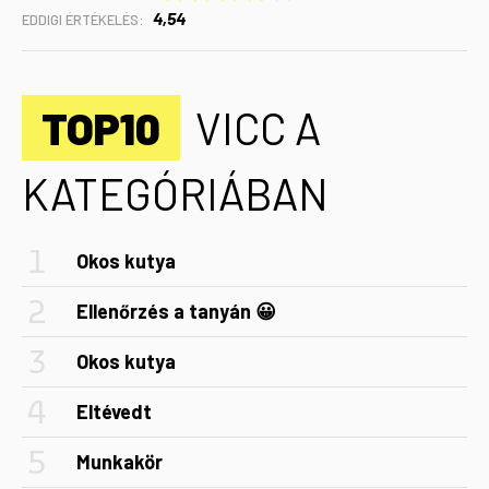
4,54
EDDIGI ÉRTÉKELÉS:
TOP10
VICC A
KATEGÓRIÁBAN
Okos kutya
Ellenőrzés a tanyán 😀
Okos kutya
Eltévedt
Munkakör