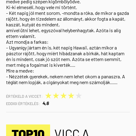
medve pedig szépen kigömbölyödve.
Ki-ki elmeséli, hogy vele mi történt.
- Két napig jól ment sorom, -mondta a róka, de mikor a gazda
rájött, hogy én tizedelem az állományt, akkor fogta a kapát,
kaszát, kutyát és mindent,
amivel ütni lehet, egyszóval helybenhagytak. Azóta is alig
ettem valamit.
Azt mondja a farkas:
- Ugyanígy jártam én is, két napig Hawaii, aztán mikor a
pásztor rájött, hogy miért hibádzanak a birkák, hát kaptam
én is mindent, csak jó szót nem. Azóta se ettem semmit,
mert még a fogaimat is kiverték....
Mire a medve:
- Nézzétek gyerekek, nekem nem lehet okom a panaszra. A
téglát nem lopják, a cigányokat meg nem számolják......
★
★
★
★
★
ÉRTÉKELD A VICCET:
4,6
EDDIGI ÉRTÉKELÉS:
TOP10
VICC A