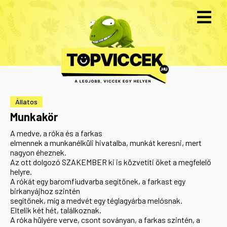
Állatos
Munkakör
A medve, a róka és a farkas
elmennek a munkanélküli hivatalba, munkát keresni, mert
nagyon éheznek.
Az ott dolgozó SZAKEMBER ki is közvetíti őket a megfelelő
helyre.
A rókát egy baromfiudvarba segítőnek, a farkast egy
birkanyájhoz szintén
segítőnek, míg a medvét egy téglagyárba melósnak.
Eltelik két hét, találkoznak.
A róka hülyére verve, csont soványan, a farkas szintén, a