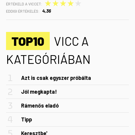
★
★
★
★
★
ÉRTÉKELD A VICCET:
4,36
EDDIGI ÉRTÉKELÉS:
TOP10
VICC A
KATEGÓRIÁBAN
Azt is csak egyszer próbálta
Jól megkapta!
Rámenős eladó
Tipp
Keresztbe'