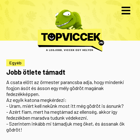
Egyéb
Jobb ötlete támadt
A csata előtt az őrmester parancsba adja, hogy mindenki
fogjon ásót és ásson egy mély gödröt magának
fedezékképpen.
Az egyik katona megkérdezi:
- Uram, miért kell nekünk most itt még gödröt is ásnunk?
- Azért fiam, mert ha megtámad az ellenség, akkor így
fedezékben maradva tudunk védekezni.
- Szerintem inkább mi támadjuk meg őket, és ássanak ők
gödröt!