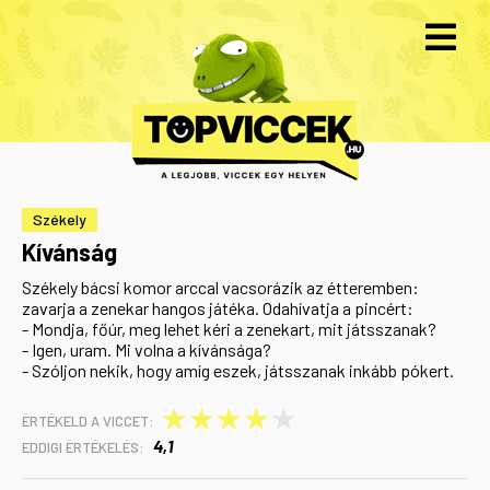
Székely
Kívánság
Székely bácsi komor arccal vacsorázik az étteremben:
zavarja a zenekar hangos játéka. Odahívatja a pincért:
- Mondja, főúr, meg lehet kéri a zenekart, mit játsszanak?
- Igen, uram. Mi volna a kívánsága?
- Szóljon nekik, hogy amíg eszek, játsszanak inkább pókert.
★
★
★
★
★
ÉRTÉKELD A VICCET:
4,1
EDDIGI ÉRTÉKELÉS: