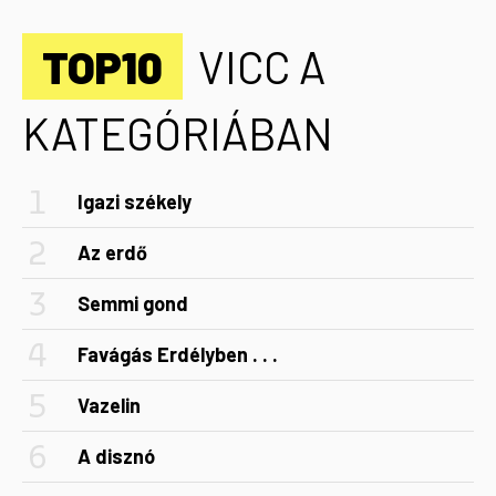
TOP10
VICC A
KATEGÓRIÁBAN
Igazi székely
Az erdő
Semmi gond
Favágás Erdélyben . . .
Vazelin
A disznó