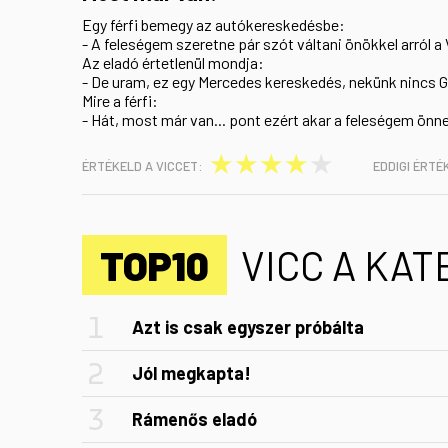
Egy férfi bemegy az autókereskedésbe:
- A feleségem szeretne pár szót váltani önökkel arról a
Az eladó értetlenül mondja:
- De uram, ez egy Mercedes kereskedés, nekünk nincs G
Mire a férfi:
- Hát, most már van... pont ezért akar a feleségem önne
★
★
★
★
★
ÉRTÉKELD A VICCET:
EDDIGI ÉRTÉ
TOP10
VICC A KA
Azt is csak egyszer próbálta
Jól megkapta!
Rámenős eladó