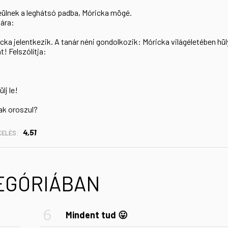
eülnek a leghátsó padba, Móricka mögé.
lára:
cka jelentkezik. A tanár néni gondolkozik: Móricka világéletében hül
! Felszólítja:
lj le!
ak oroszul?
4,51
KELÉS:
TEGÓRIÁBAN
Mindent tud 😛