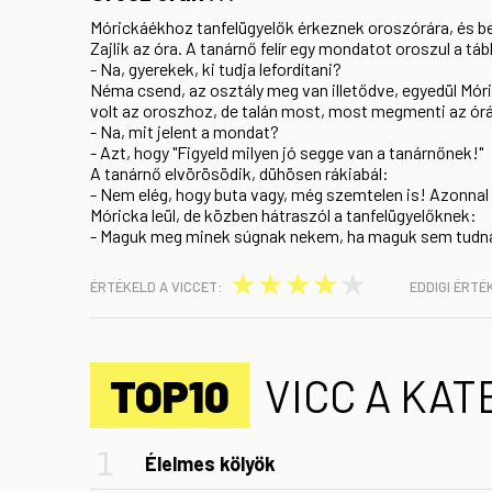
Mórickáékhoz tanfelügyelők érkeznek oroszórára, és b
Zajlik az óra. A tanárnő felír egy mondatot oroszul a táb
- Na, gyerekek, ki tudja lefordítani?
Néma csend, az osztály meg van illetődve, egyedül Móri
volt az oroszhoz, de talán most, most megmenti az órát
- Na, mit jelent a mondat?
- Azt, hogy "Figyeld milyen jó segge van a tanárnőnek!"
A tanárnő elvörösödik, dühösen rákiabál:
- Nem elég, hogy buta vagy, még szemtelen is! Azonnal ü
Móricka leül, de közben hátraszól a tanfelügyelőknek:
- Maguk meg minek súgnak nekem, ha maguk sem tudn
★
★
★
★
★
ÉRTÉKELD A VICCET:
EDDIGI ÉRTÉ
TOP10
VICC A KA
Élelmes kölyök