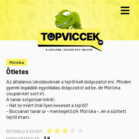
Móricka
Ötletes
Az általános iskolásoknak a tejről kell dolgozatot írni. Minden
gyerek legalább egyoldalas dolgozatot ad be, de Móricka
csupán két sort írt.
A tanár szigorúan kérdi:
- Hát te miért írtál ilyen keveset a tejről?
- Bocsánat tanár úr - mentegetőzik Móricka -, én a sűrített
tejről írtam.
★
★
★
★
★
ÉRTÉKELD A VICCET:
3,9
EDDIGI ÉRTÉKELÉS: