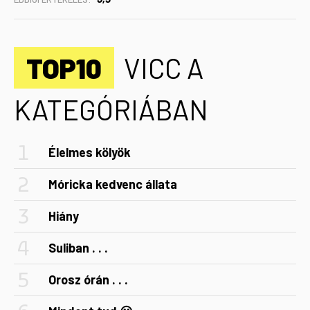
TOP10
VICC A
KATEGÓRIÁBAN
Élelmes kölyök
Móricka kedvenc állata
Hiány
Suliban . . .
Orosz órán . . .