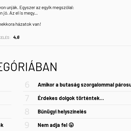
yon unják. Egyszer az egyik megszólal:
jó. Az el is megy...
 mekkora házatok van!
4,6
KELÉS:
TEGÓRIÁBAN
Amikor a butaság szorgalommal párosu
Érdekes dolgok történtek...
Bűnügyi helyszínelés
ek
Nem adja fel 😛