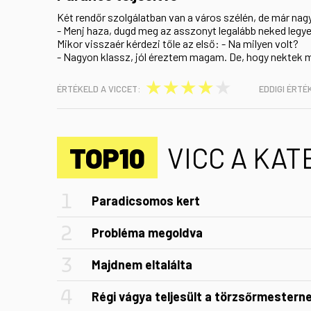
Két rendőr szolgálatban van a város szélén, de már nag
- Menj haza, dugd meg az asszonyt legalább neked legyen 
Mikor visszaér kérdezi tőle az első: - Na milyen volt?
- Nagyon klassz, jól éreztem magam. De, hogy nektek
★
★
★
★
★
ÉRTÉKELD A VICCET:
EDDIGI ÉRTÉ
TOP10
VICC A KA
Paradicsomos kert
Probléma megoldva
Majdnem eltalálta
Régi vágya teljesült a törzsőrmestern