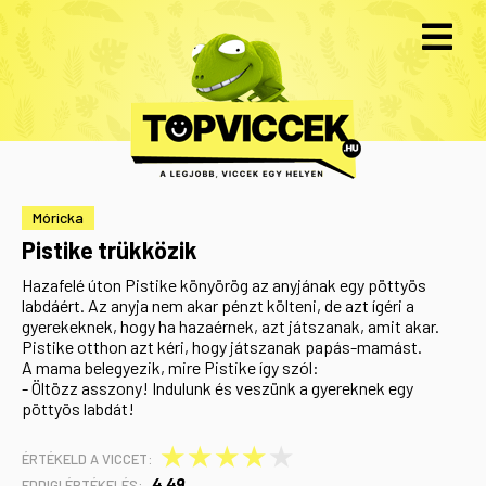
Móricka
Pistike trükközik
Hazafelé úton Pistike könyörög az anyjának egy pöttyös
labdáért. Az anyja nem akar pénzt költeni, de azt ígéri a
gyerekeknek, hogy ha hazaérnek, azt játszanak, amit akar.
Pistike otthon azt kéri, hogy játszanak papás-mamást.
A mama belegyezik, mire Pistike így szól:
- Öltözz asszony! Indulunk és veszünk a gyereknek egy
pöttyös labdát!
★
★
★
★
★
ÉRTÉKELD A VICCET:
4,49
EDDIGI ÉRTÉKELÉS: