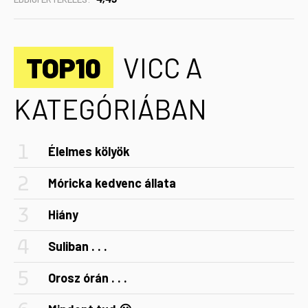
TOP10
VICC A
KATEGÓRIÁBAN
Élelmes kölyök
Móricka kedvenc állata
Hiány
Suliban . . .
Orosz órán . . .