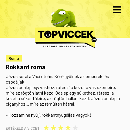
Roma
Rokkant roma
Jézus sétál a Váci utcán. Köré gyűlnek az emberek, és
csodálják.
Jézus odalép egy vakhoz, ráteszi a kezét a vak szemeire,
mire az rögtön látni kezd. Odalép egy sükethez, ráteszi a
kezét a süket füleire, az rögtön hallani kezd. Jézus odalép a
cigányhoz... mire az rémülten hátrál:
- Hozzám ne nyúlj, rokkantnyugdíjas vagyok!
★
★
★
★
★
ÉRTÉKELD A VICCET: