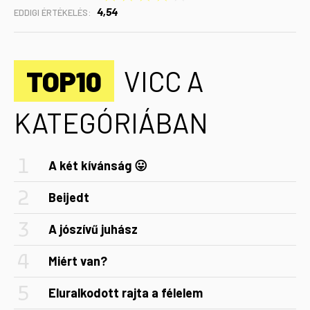
4,54
EDDIGI ÉRTÉKELÉS:
TOP10
VICC A
KATEGÓRIÁBAN
A két kívánság 😛
Beijedt
A jószívű juhász
Miért van?
Eluralkodott rajta a félelem