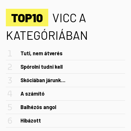
TOP10
VICC A
KATEGÓRIÁBAN
Tuti, nem átverés
Spórolni tudni kell
Skóciában járunk...
A számító
Balhézós angol
Hibázott