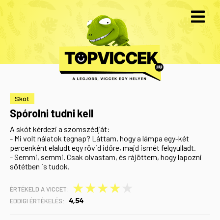
Skót
Spórolni tudni kell
A skót kérdezi a szomszédját:
- Mi volt nálatok tegnap? Láttam, hogy a lámpa egy-két
percenként elaludt egy rövid időre, majd ismét felgyulladt.
- Semmi, semmi. Csak olvastam, és rájöttem, hogy lapozni
sötétben is tudok.
★
★
★
★
★
ÉRTÉKELD A VICCET:
4,54
EDDIGI ÉRTÉKELÉS: