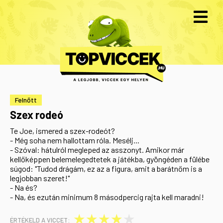
Felnőtt
Szex rodeó
Te Joe, ismered a szex-rodeót?
- Még soha nem hallottam róla. Mesélj...
- Szóval: hátulról megleped az asszonyt. Amikor már
kellőképpen belemelegedtetek a játékba, gyöngéden a fülébe
súgod: "Tudod drágám, ez az a figura, amit a barátnőm is a
legjobban szeret!"
- Na és?
- Na, és ezután minimum 8 másodpercig rajta kell maradni!
★
★
★
★
★
ÉRTÉKELD A VICCET: