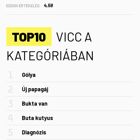
4,59
EDDIGI ÉRTÉKELÉS:
TOP10
VICC A
KATEGÓRIÁBAN
Gólya
Új papagáj
Bukta van
Buta kutyus
Diagnózis