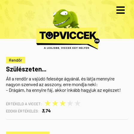
Rendőr
Szülészeten...
Áll a rendőr a vajúdó felesége ágyánál, és látja mennyire
nagyon szenved az asszony, erre mondja neki:
- Drágám, ha ennyire fáj, akkor inkább hagyjuk az egészet!
★
★
★
★
★
ÉRTÉKELD A VICCET:
3,74
EDDIGI ÉRTÉKELÉS: