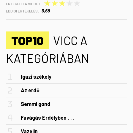
★
★
★
★
★
ÉRTÉKELD A VICCET:
3,68
EDDIGI ÉRTÉKELÉS:
TOP10
VICC A
KATEGÓRIÁBAN
Igazi székely
Az erdő
Semmi gond
Favágás Erdélyben . . .
Vazelin