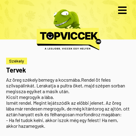
Székely
Tervek
Az öreg székely bemegy a kocsmába.Rendel öt feles
szilvapálinkát. Lerakatja a pultra őket, majd szépen sorban
megissza egyiket a másik után.
Kicsit megrogyik a lába.
Ismét rendel. Megint lejátszódik az előbbi jelenet. Az öreg
lába már rendesen megrogyik, de még kitántorog az ajtón, ott
aztán hanyatt esik és félhangosan morfondíroz magában:
- Ha fel tudok kelni, akkor iszok még egy felest! Ha nem,
akkor hazamegyek.